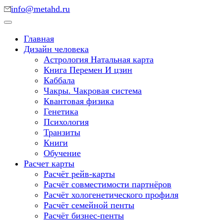
Перейти
info@metahd.ru
к
Meta Human Design
содержимому
Дизайн человека
Главная
(нажмите
Дизайн человека
Enter)
Астрология Натальная карта
Книга Перемен И цзин
Каббала
Чакры. Чакровая система
Квантовая физика
Генетика
Психология
Транзиты
Книги
Обучение
Расчет карты
Расчёт рейв-карты
Расчёт совместимости партнёров
Расчёт хологенетического профиля
Расчёт семейной пенты
Расчёт бизнес-пенты