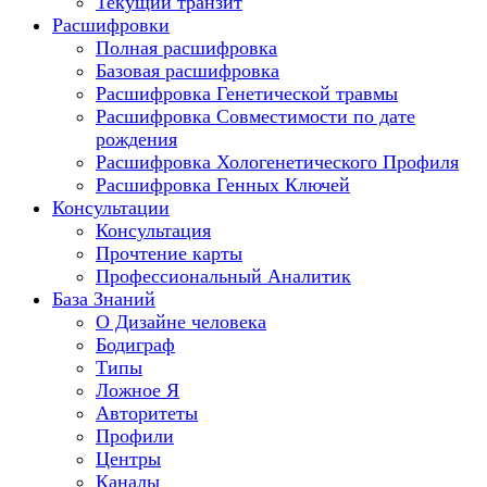
Текущий транзит
Расшифровки
Полная расшифровка
Базовая расшифровка
Расшифровка Генетической травмы
Расшифровка Совместимости по дате
рождения
Расшифровка Хологенетического Профиля
Расшифровка Генных Ключей
Консультации
Консультация
Прочтение карты
Профессиональный Аналитик
База Знаний
О Дизайне человека
Бодиграф
Типы
Ложное Я
Авторитеты
Профили
Центры
Каналы