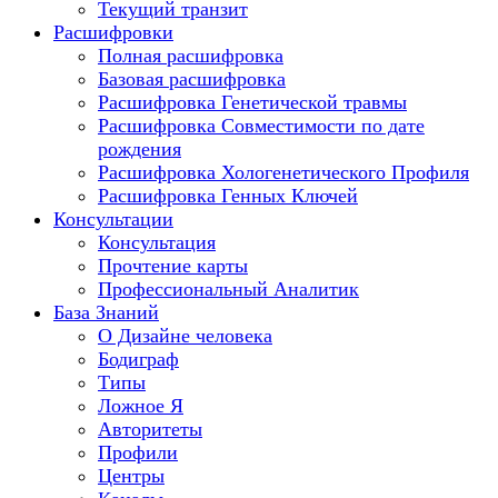
Текущий транзит
Расшифровки
Полная расшифровка
Базовая расшифровка
Расшифровка Генетической травмы
Расшифровка Совместимости по дате
рождения
Расшифровка Хологенетического Профиля
Расшифровка Генных Ключей
Консультации
Консультация
Прочтение карты
Профессиональный Аналитик
База Знаний
О Дизайне человека
Бодиграф
Типы
Ложное Я
Авторитеты
Профили
Центры